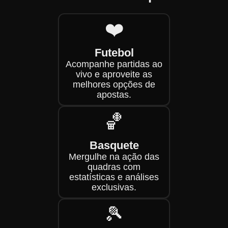
❤️
Futebol
Acompanhe partidas ao
vivo e aproveite as
melhores opções de
apostas.
🏀
Basquete
Mergulhe na ação das
quadras com
estatísticas e análises
exclusivas.
🎾