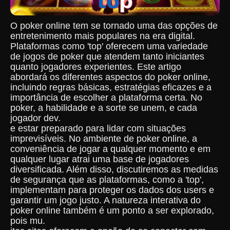
O poker online tem se tornado uma das opções de
entretenimento mais populares na era digital.
Plataformas como 'top' oferecem uma variedade
de jogos de poker que atendem tanto iniciantes
quanto jogadores experientes. Este artigo
abordará os diferentes aspectos do poker online,
incluindo regras básicas, estratégias eficazes e a
importância de escolher a plataforma certa. No
poker, a habilidade e a sorte se unem, e cada
jogador dev.
e estar preparado para lidar com situações
imprevisíveis. No ambiente de poker online, a
conveniência de jogar a qualquer momento e em
qualquer lugar atrai uma base de jogadores
diversificada. Além disso, discutiremos as medidas
de segurança que as plataformas, como a 'top',
implementam para proteger os dados dos users e
garantir um jogo justo. A natureza interativa do
poker online também é um ponto a ser explorado,
pois mu.