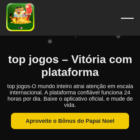
❄
❄
❄
❄
❄
❄
❄
❄
❄
top jogos – Vitória com
plataforma
❄
❄
top jogos-O mundo inteiro atrai atenção em escala
internacional. A plataforma confiável funciona 24
horas por dia. Baixe o aplicativo oficial, e mude de
vida.
Aproveite o Bônus do Papai Noel