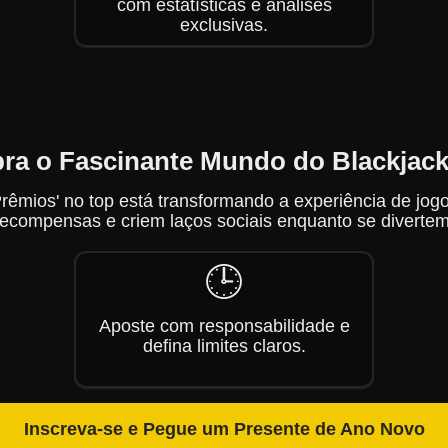
com estatísticas e análises
exclusivas.
ra o Fascinante Mundo do Blackjack
êmios' no top está transformando a experiência de jog
recompensas e criem laços sociais enquanto se divertem
🕒
Aposte com responsabilidade e
defina limites claros.
Inscreva-se e Pegue um Presente de Ano Novo