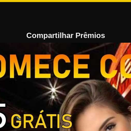
Compartilhar Prêmios