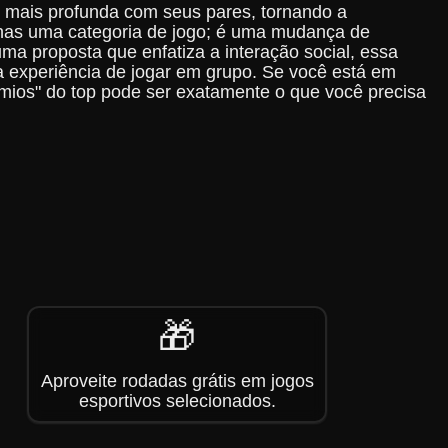
 mais profunda com seus pares, tornando a
penas uma categoria de jogo; é uma mudança de
ma proposta que enfatiza a interação social, essa
 a experiência de jogar em grupo. Se você está em
mios" do top pode ser exatamente o que você precisa
🎁
Aproveite rodadas grátis em jogos
esportivos selecionados.